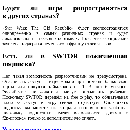
Будет ли
игра рапространяться
в других
странах?
«Star Wars: The Old Republic» будет распространяться
одновременно
в самых
различных странах
и будет
локализована
на нескольких
языках.
Пока что
официально
заявлена поддержка немецкого
и французского
языков.
Есть ли
в SWTOR
пожизненная
подписка?
Нет, такая возможность разработчиками
не предусмотрена.
Оплачивать доступ
в игру
можно при помощи банковской
карты или покупки
тайм-кодов
на 1,
3 или
6 месяцев.
Российские пользователи могут оплачивать рублями.
Поскольку SWTOR перешёл
на free-to-play,
то обязательная
плата
за доступ
в игру
сейчас отсутствует. Оплачивать
подписку
вы можете
только ради собственного удобства,
поскольку подписчики имеют возможности, доступные
f2p-игрокам
только
за дополнительную
оплату.
Условия использования