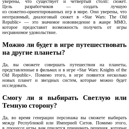
уверены, что существует
и четвертый
столп: сюжет.
Цель разработчиков —
создать лучшую
из сюжетно-ориентированных
игр
в мире.
Они уверены,
что
неотразимый, диалоговый сюжет в «Star Wars: The Old
Republic» —
это значимое нововведение
в жанре
MMO,
которое предоставит возможность получить
от игры
несравнимое удовольствие.
Можно ли
будет
в игре
путешествовать
на другие
планеты?
Да,
вы сможете
совершать путешествия
на планеты,
представленные
в фильмах
и
в игре
«Star Wars: Knights of the
Old Republic». Помимо этого,
в игре
появится несколько
новых планет
и звездных
систем, которые можно будет
исследовать.
Смогу ли
я выбирать
Светлую или
Темную сторону?
Да,
во время
генерации персонажа
вы сможете
выбирать
между Республикой или Империей Ситов. Помимо этого,
в процессе
игры вам придется принимать решения, которые