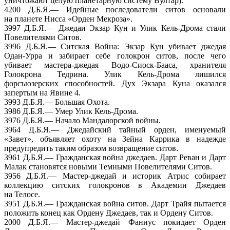
уничтожают целую планетарную систему Вултар).
4200
Д.Б.Я.—
Идейные последователи ситов основали
на планете
Нисса «Орден Мекроза».
3997
Д.Б.Я.—
Джедаи Экзар Кун
и Улик
Кель-Дрома
стали
Повелителями Ситов.
3996
Д.Б.Я.—
Ситская Война: Экзар Кун убивает джедая
Одан-Урра
и забирает
себе голокрон ситов, после чего
убивает
мастера-джедая
Водо-Сиоск-Бааса,
хранителя
Голокрона Тедрина.
Улик Кель-Дрома
лишился
форсъюзерских способностей.
Дух Экзара
Куна оказался
запертым
на Явине
4.
3993
Д.Б.Я.—
Большая Охота.
3986
Д.Б.Я.—
Умер Улик
Кель-Дрома.
3976
Д.Б.Я.—
Начало
Мандалорской войны.
3964
Д.Б.Я.—
Джедайский тайный орден, именуемый
«Завет», объявляет охоту
на Зейна
Каррика
в надежде
предупредить таким образом
возвращение ситов.
3961
Д.Б.Я.—
Гражданская война джедаев.
Дарт Реван
и Дарт
Малак становятся новыми Темными
Повелителями Ситов.
3956
Д.Б.Я.—
Мастер-джедай
и историк
Атрис собирает
коллекцию ситских голокронов
в Академии
Джедаев
на Телосе.
3951
Д.Б.Я.—
Гражданская война ситов.
Дарт Трайя
пытается
положить конец как Ордену Джедаев, так
и Ордену Ситов.
2000
Д.Б.Я.—
Мастер-джедай
Фаниус покидает Орден