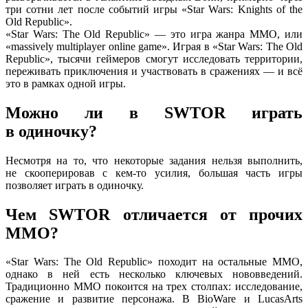
три сотни лет после событий игры «Star Wars: Knights of the
Old Republic».
«Star Wars: The Old
Republic» —
это игра жанра MMO, или
«massively multiplayer online game». Играя в «Star Wars: The Old
Republic», тысячи геймеров смогут исследовать территории,
переживать приключения
и участвовать
в сражениях —
и всё
это
в рамках
одной игры.
Можно ли
в SWTOR
играть
в одиночку?
Несмотря
на то,
что некоторые задания нельзя выполнить,
не скооперировав
с кем-то
усилия, большая часть игры
позволяет играть
в одиночку.
Чем SWTOR отличается
от прочих
MMO?
«Star Wars: The Old Republic» походит
на остальные
MMO,
однако
в ней
есть несколько ключевых нововведений.
Традиционно MMO покоится
на трех
столпах: исследование,
сражение
и развитие
персонажа.
В BioWare
и LucasArts