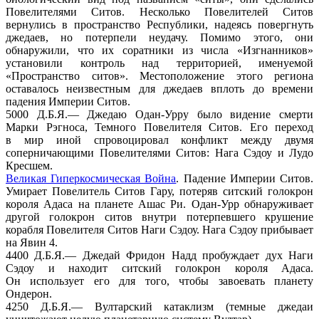
Повелителями Ситов. Несколько Повелителей Ситов
вернулись
в пространство
Республики, надеясь повергнуть
джедаев,
но потерпели
неудачу. Помимо этого, они
обнаружили, что
их соратники
из числа
«Изгнанников»
установили контроль над территорией, именуемой
«Пространство ситов». Местоположение этого региона
оставалось неизвестным для джедаев вплоть
до времени
падения
Империи Ситов.
5000
Д.Б.Я.—
Джедаю
Одан-Урру
было видение смерти
Марки Рэгноса, Темного Повелителя Ситов.
Его переход
в мир
иной спровоцировал конфликт между двумя
соперничающими Повелителями Ситов: Нага Сэдоу
и Лудо
Кресшем.
Великая Гиперкосмическая Война
. Падение Империи Ситов.
Умирает Повелитель Ситов Гару, потеряв ситский голокрон
короля Адаса
на планете
Ашас Ри.
Одан-Урр
обнаруживает
другой голокрон ситов внутри потерпевшего крушение
корабля Повелителя Ситов Наги Сэдоу.
Нага Сэдоу
прибывает
на Явин
4.
4400
Д.Б.Я.—
Джедай Фридон Надд пробуждает дух Наги
Сэдоу
и находит
ситский голокрон короля Адаса.
Он использует
его для того, чтобы завоевать планету
Ондерон.
4250
Д.Б.Я.—
Вултарский катаклизм (темные джедаи