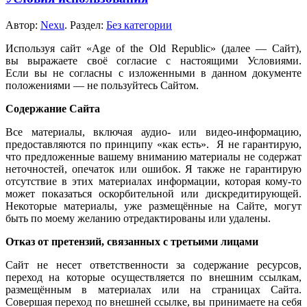
Автор:
Nexu
. Раздел:
Без категории
Используя сайт «Age of the Old Republic»
(далее —
Сайт),
вы выражаете
своё согласие
с настоящими
Условиями.
Если вы
не согласны
с изложенными
в данном
документе
положениями —
не пользуйтесь
Сайтом.
Содержание Сайта
Все материалы, включая аудио- или видео-информацию,
предоставляются по принципу «как есть». Я
не гарантирую,
что предложенные вашему вниманию материалы
не содержат
неточностей, опечаток или ошибок.
Я также
не гарантирую
отсутствие
в этих
материалах информации, которая
кому-то
может показаться оскорбительной или дискредитирующей.
Некоторые материалы, уже размещённые
на Сайте,
могут
быть по моему желанию отредактированы или удалены.
Отказ
от претензий,
связанных
с третьими
лицами
Сайт
не несет
ответственности
за содержание
ресурсов,
переход
на которые
осуществляется по внешним ссылкам,
размещённым
в материалах
или
на страницах
Сайта.
Совершая переход по внешней ссылке,
вы принимаете
на себя