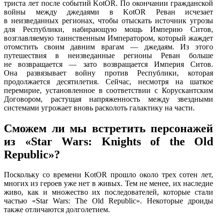
триста лет после событий KotOR.
По окончании
гражданской
войны между джедаями
в KotOR
Реван исчезает
в неизведанных
регионах, чтобы отыскать источник угрозы
для Республики, набирающую мощь Империю Ситов,
возглавляемую таинственным Императором, который жаждет
отомстить своим давним
врагам —
джедаям.
Из этого
путешествия
в неизведанные
регионы Реван больше
не возвращается —
зато возвращается Империя Ситов.
Она развязывает
войну против Республики, которая
продолжается десятилетия. Сейчас, несмотря
на шаткое
перемирие, установленное
в соответствии
с Корускантским
Договором, растущая напряженность между звездными
системами угрожает вновь расколоть галактику
на части.
Сможем ли
мы встретить
персонажей
из «Star Wars: Knights of the Old
Republic»?
Поскольку
со времени
KotOR прошло около трех сотен лет,
многих
из героев
уже нет
в живых.
Тем не менее,
их наследие
живо, как
и множество
их последователей,
которые стали
частью «Star Wars: The Old Republic». Некоторые дроиды
также отличаются долголетием.