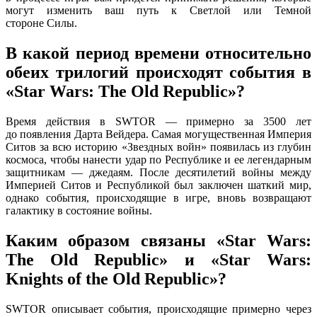
могут изменить ваш путь
к Светлой
или Темной
стороне Силы.
В какой период времени относительно
обеих трилогий происходят события в
«Star Wars: The Old Republic»?
Время действия
в SWTOR —
примерно за
3500 лет
до появления
Дарта Вейдера. Самая могущественная Империя
Ситов
за всю
историю «Звездных войн» появилась
из глубин
космоса, чтобы нанести удар по Республике и
ее легендарным
защитникам —
джедаям. После десятилетий войны между
Империей Ситов
и Республикой
был заключен шаткий мир,
однако события, происходящие
в игре,
вновь возвращают
галактику
в состояние войны.
Каким образом связаны «Star Wars:
The Old Republic» и «Star Wars:
Knights of the Old Republic»?
SWTOR описывает события, происходящие примерно через