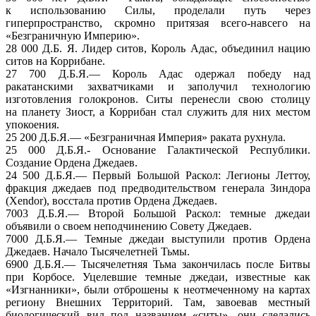
к использованию
Силы, проделали путь через
гиперпространство, скромно притязая
всего-навсего
на
«Безграничную Империю».
28 000 Д.Б. Я. Лидер
ситов, Король Адас, объединил нацию
ситов
на Коррибане.
27 700 Д.Б.Я.—
Король Адас одержал победу над
ракатанскими захватчиками
и заполучил
технологию
изготовления голокронов.
Ситы перенесли
свою столицу
на планету
Зиост,
а Коррибан
стал служить для них местом
упокоения.
25 200 Д.Б.Я.—
«Безграничная Империя» раката рухнула.
25 000 Д.Б.Я.-
Основание Галактической Республики.
Создание Ордена Джедаев.
24 500 Д.Б.Я.—
Первый Большой Раскол: Легионы Леттоу,
фракция джедаев под предводительством генерала Зиндора
(Xendor), восстала против Ордена Джедаев.
7003
Д.Б.Я.—
Второй Большой Раскол: темные джедаи
объявили
о своем
неподчинению Совету Джедаев.
7000
Д.Б.Я.—
Темные джедаи выступили против Ордена
Джедаев. Начало
Тысячелетней Тьмы.
6900
Д.Б.Я.—
Тысячелетняя Тьма закончилась после Битвы
при Корбосе. Уцелевшие темные джедаи, известные как
«Изгнанники», были отброшены
к неотмеченному
на картах
региону Внешних Территорий. Там, завоевав местный
биологический вид под названием «ситы», они сделались