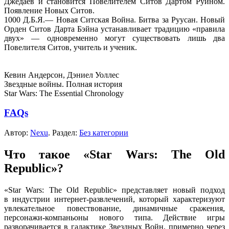
Джедаев
и становится
Повелителем Ситов Дартом Руином.
Появление
Новых Ситов.
1000
Д.Б.Я.—
Новая Ситская Война. Битва
за Руусан.
Новый
Орден Ситов Дарта Бэйна устанавливает традицию «правила
двух» —
одновременно могут существовать лишь два
Повелителя Ситов, учитель
и ученик.
Кевин Андерсон, Дэниел Уоллес
Звездные войны. Полная история
Star Wars: The Essential Chronology
FAQs
Автор:
Nexu
. Раздел:
Без категории
Что такое «Star Wars: The Old
Republic»?
«Star Wars: The Old Republic» представляет новый подход
в индустрии
интернет-развлечений, который характеризуют
увлекательное повествование, динамичные сражения,
персонажи-компаньоны нового типа. Действие игры
разворачивается
в галактике
Звездных Войн, примерно через