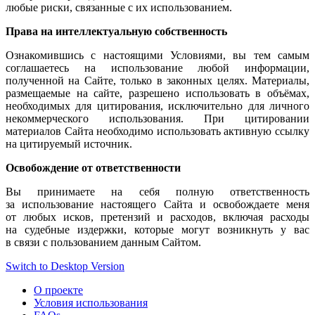
любые риски, связанные с
их использованием.
Права
на интеллектуальную
собственность
Ознакомившись
с настоящими
Условиями,
вы тем
самым
соглашаетесь
на использование
любой информации,
полученной
на Сайте,
только
в законных
целях. Материалы,
размещаемые
на сайте,
разрешено использовать
в объёмах,
необходимых для цитирования, исключительно для личного
некоммерческого использования.
При цитировании
материалов Сайта необходимо использовать активную ссылку
на цитируемый
источник.
Освобождение
от ответственности
Вы принимаете
на себя
полную ответственность
за использование
настоящего Сайта
и освобождаете
меня
от любых
исков, претензий
и расходов,
включая расходы
на судебные
издержки, которые могут возникнуть
у вас
в связи
с пользованием
данным Сайтом.
Switch to Desktop Version
О проекте
Условия использования