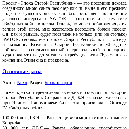
Проект «Эпоха Старой
Республики» —
это преемник некогда
созданного мною сайта theoldrepublic.ru, ныне
в его
прежнем
виде
не существующего.
Он был
оставлен по причине
угасшего интереса
к SWTOR
в частности
и
к тематике
«Звёздных войн»
в целом.
Теперь, по мере приближения даты
релиза этой игры, мне захотелось возродить былой проект.
Он, как
и раньше,
будет посвящен
не только
(или
не столько)
SWTOR, сколько всей эпохе Старой
Республики —
отсюда
и название.
Вселенная Старой Республики в «Звёздных
войнах» —
сентиментальный патриархальный заповедник,
куда пока что
не дотянулись
загребущие руки Лукаса
и его
компании.
Этим она
и прекрасна.
Основные даты
Автор:
Nexu
. Раздел:
Без категории
Ниже кратко перечислены основные события
в истории
Старой Республики.
Сокращение Д. Б.Я.
означает
«до битвы
при Явине». Напоминаем: битва эта произошла
в Эпизоде
IV «Звёздных
войн».
100 000 лет
Д.Б.Я.—
Рассвет цивилизации ситов
на планете
Коррибан
30 000 лет
Д.Б.Я.—
Раката, обладающие способностью