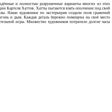
еждённые
и полностью
разрушенные варианты многих
из этих
ии Картеля Хаттов. Хатты пытаются взять ополчение под свой
зы.
Наши художники
по экстерьерам создали поля сражений
гонь
и дым.
Каждая деталь бережно помещена
на своё
место
тельной игры. Множество художников потратило долгие часы