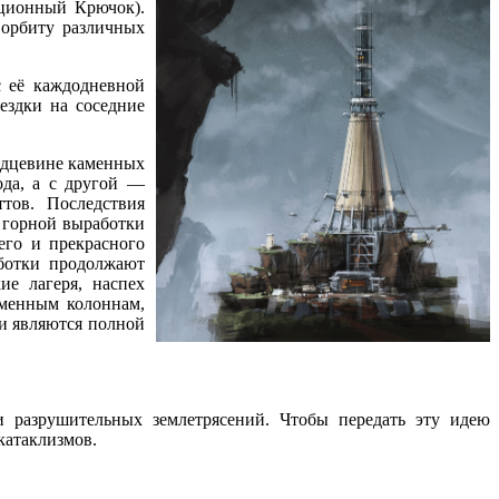
ационный Крючок).
 орбиту
различных
с
её каждодневной
оездки
на соседние
рдцевине
каменных
ода, а
с другой —
тов. Последствия
горной выработки
его
и прекрасного
ботки продолжают
е лагеря, наспех
аменным
колоннам,
и являются полной
и разрушительных
землетрясений. Чтобы передать эту идею
катаклизмов.