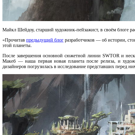
Майкл Шейдоу, старший художник-пейзажист,
в своём
блоге ра
«Прочитав
предыдущий блог
разработчиков —
об истории,
сто
этой планеты.
После завершения основной сюжетной линии SWTOR
и нес
Макеб —
наша первая новая планета после релиза,
и худо
дизайнеров погрузилась
в исследование
представших перед ним