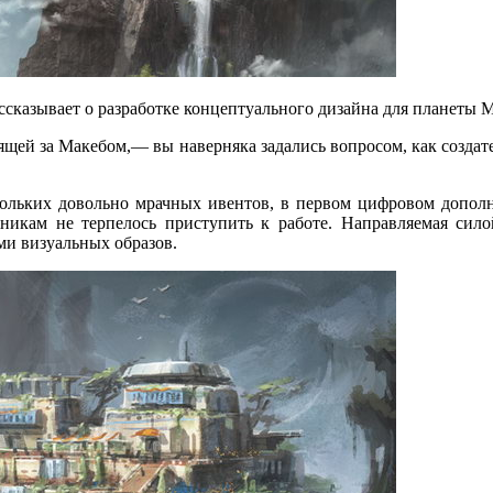
ссказывает
о разработке
концептуального дизайна для
планеты М
ящей
за Макебом,—
вы наверняка
задались вопросом, как создат
кольких
довольно мрачных ивентов,
в первом
цифровом дополне
жникам
не терпелось
приступить
к работе.
Направляемая сило
и визуальных образов.