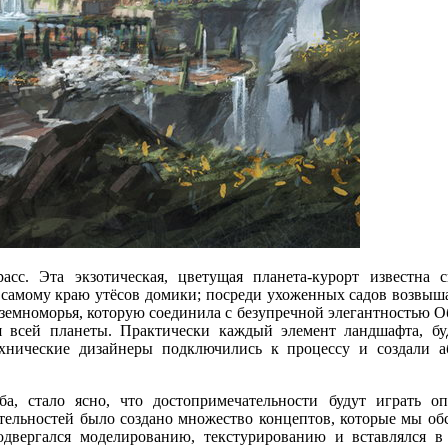
расс.
Эта экзотическая,
цветущая
планета-курорт
известна с
 самому
краю утёсов домики; посреди ухоженных садов возвыш
земноморья, которую соединила
с безупречной
элегантностью О
я всей планеты. Практически каждый элемент ландшафта,
бу
хнические дизайнеры подключились
к процессу
и создали
аб
а, стало ясно, что достопримечательности будут играть о
ельностей было создано множество концептов, которые
мы об
двергался моделированию, текстурированию
и вставлялся
в