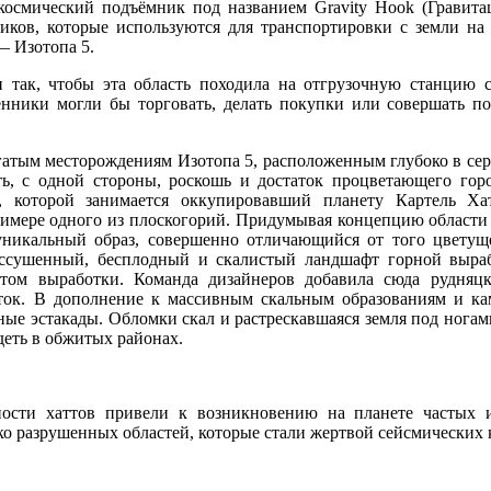
космический подъёмник под названием Gravity Hook (Гравит
иков, которые используются для транспортировки
с земли
на
 —
Изотопа 5.
и так, чтобы эта область походила
на отгрузочную
станцию 
венники
могли бы
торговать, делать покупки или совершать п
гатым месторождениям Изотопа 5, расположенным глубоко
в се
ть,
с одной
стороны, роскошь
и достаток
процветающего гор
, которой занимается оккупировавший планету Картель Хат
римере
одного
из плоскогорий.
Придумывая концепцию области 
 уникальный образ, совершенно отличающийся
от того
цветущ
ссушенный, бесплодный
и скалистый
ландшафт горной выра
ом выработки. Команда дизайнеров добавила сюда рудняцки
ток.
В дополнение
к массивным
скальным образованиям
и к
ные эстакады. Обломки скал
и растрескавшаяся
земля под ногам
деть
в обжитых
районах.
ности хаттов привели
к возникновению
на планете
частых
ко разрушенных областей, которые стали жертвой сейсмических 