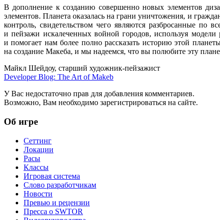
В дополнение
к созданию
совершенно новых элементов диза
элементов. Планета оказалась
на грани
уничтожения,
и гражда
контроль, свидетельством чего являются разбросанные по 
и пейзажи
искалеченных войной городов, используя модели
и помогает
нам более полно рассказать историю этой планет
на создание
Макеба, и
мы надеемся,
что
вы полюбите
эту
план
Майкл Шейдоу, старший художник-пейзажист
Developer Blog: The Art of Makeb
У Вас недостаточно прав для добавления комментариев.
Возможно, Вам необходимо зарегистрироваться на сайте.
Об игре
Сеттинг
Локации
Расы
Классы
Игровая система
Слово разработчикам
Новости
Превью и рецензии
Пресса о SWTOR