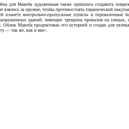
йна для Макеба художникам также пришлось создавать повр
не
взялись
за оружие,
чтобы противостоять тиранической оккупац
всей планете контрольно-пропускные пункты
и перевалочные
ба
 разрушенных зданий, зияющие трещины провалов
на улицах,
о
ы. Облик Макеба продиктован его историей
и создан
для увлека
ету —
так же,
как и мы».