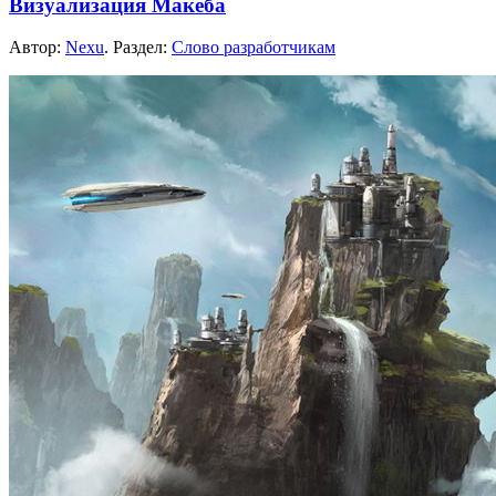
Визуализация Макеба
Автор:
Nexu
. Раздел:
Слово разработчикам