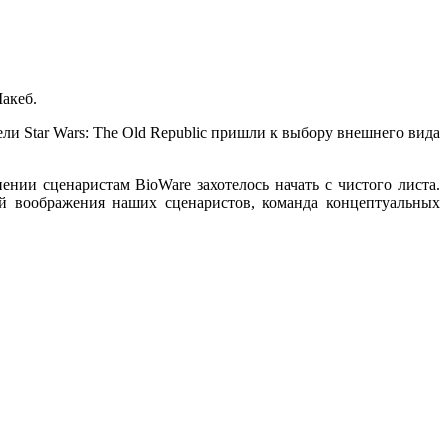
акеб.
ели Star Wars: The Old Republic пришли
к выбору
внешнего вида
нии сценаристам BioWare захотелось начать
с чистого
листа.
й воображения наших сценаристов, команда концептуальных