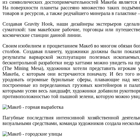
из символических
достопримечательностей Макеба является 
На поверхности
планеты рассеяно множество таких подъёмн
товаров
и ресурсов,
а также
редчайшего минерала
в галактике
Создавая Gravity Hook, наши дизайнеры экстерьеров сделал
суматохой: там макебские рабочие, торговцы или путешест
космические станции
данной линии.
Своим изобилием
и процветанием
Макеб
во многом
обязан бо
столбов. Создавая планету, художники должны были показа
результаты варварской эксплуатации полезных ископаемых
бесконтрольной разработки недр хаттами можно увидеть
на п
(The Mining Mesa), художники хотели представить игрокам
Макеба,
с которым
они встречаются поначалу.
И без
того и
уродовать огромные бурильные сферы, плавающие над мест
построенные
из переделанных
грузовых контейнеров
и пала
которыми усеян весь ландшафт, художники добавили рукотвор
противоположностью той пышной зелени, которую можно уви
Пагубные последствия интенсивной хозяйственной деятель
визуальными средствами, команда художников создала несколь