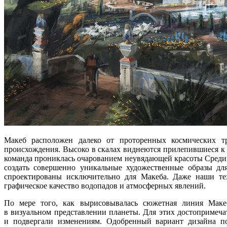
Макеб расположен далеко
от проторенных
космических т
происхождения. Высоко
в скалах
виднеются прилепившиеся
к
команда прониклась очарованием неувядающей красоты Среди
создать совершенно уникальные художественные образы дл
спроектированы исключительно для Макеба.
Даже наши
те
графическое качество водопадов
и атмосферных
явлений.
По мере того, как вырисовывалась сюжетная линия Макеб
в визуальном
представлении планеты.
Для этих
достопримечат
и подвергали
изменениям. Одобренный вариант дизайна по