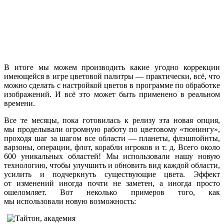
В итоге
мы можем
производить какие угодно коррекции
имеющейся
в игре
цветовой
палитры —
практически, всё, что
можно сделать
с настройкой
цветов
в программе
по обработке
изображений.
И всё
это может быть применено
в реальном
времени.
Все те месяцы, пока готовилась
к релизу
эта новая опция,
мы проделывали
огромную работу по цветовому «тюнингу»,
проходя шаг
за шагом
все
области —
планеты, флэшпойнты,
варзоны, операции, флот, корабли игроков
и т. д.
Всего около
600 уникальных
областей!
Мы использовали
нашу новую
технологию, чтобы улучшить
и обновить
вид каждой области,
усилить
и подчеркнуть
существующие цвета. Эффект
от изменений
иногда почти
не заметен,
а иногда
просто
ошеломляет.
Вот неколько
примеров того, как
мы использовали
новую возможность: