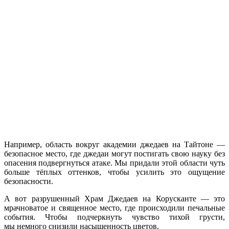
Например, область вокруг академии джедаев
на Тайтоне —
безопасное место, где джедаи могут постигать свою науку без
опасения подвергнуться атаке.
Мы придали
этой области чуть
больше тёплых оттенков, чтобы усилить это ощущение
безопасности.
А вот разрушенный Храм Джедаев
на Корусканте —
это
мрачноватое
и священное
место, где происходили печальные
события. Чтобы подчеркнуть чувство тихой грусти,
мы немного
снизили насыщенность цветов.