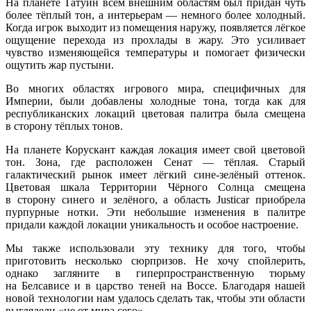
На планете Татуин всем внешним областям был придан чуть
более тёплый тон,
а интерьерам —
немного более холодный.
Когда игрок выходит
из помещения
наружу, появляется лёгкое
ощущение перехода
из прохлады
в жару.
Это усиливает
чувство изменяющейся температуры
и помогает
физически
ощутить жар пустыни.
Во многих областях игрового мира, специфичных для
Империи, были добавлены холодные тона, тогда как для
республиканских локаций цветовая палитра была смещена
в сторону
тёплых тонов.
На планете Корускант каждая локация имеет свой цветовой
тон. Зона, где расположен
Сенат —
тёплая. Старый
галактический рынок имеет лёгкий
сине-зелёный
оттенок.
Цветовая шкала Территории Чёрного Солнца смещена
в сторону
синего
и зелёного,
а область
Justicar приобрела
пурпурные нотки.
Эти небольшие
изменения
в палитре
придали каждой локации уникальность
и особое
настроение.
Мы также использовали эту технику для того, чтобы
приготовить несколько сюрпризов.
Не хочу
спойлерить,
однако загляните
в гиперпространственную
тюрьму
на Белсависе
и
в царство
теней
на Воссе.
Благодаря нашей
новой технологии нам удалось сделать так, чтобы эти области
выглядели «не
от мира
сего».