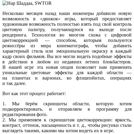
Несколько месяцев назад наши инженеры добавили новую
возможность в «движок» игры, который предоставляет
художникам возможность полностью взять под свой контроль
цветовую палитру, получающуюся
на выходе
после
рендеринга. Технология
во многом
схожа
с цифровой
цветокоррекцией —
способом, которым пользуются
режиссёры
из мира
кинематографа, чтобы добавить
характерный стиль или эмоциональную окраску
в каждый
кадр своих фильмов.
Вы все
могли видеть подобные эффекты
в действии
в любом
из недавних
летних блокбастеров.
В нашей
игре эта новая опция позволяет нам применять
уникальные цветовые эффекты для каждой
области —
на планетах
и варзонах,
во флэшпойнтах,
операциях
и так далее.
Вот как этот процесс работает:
1.
Мы берём
скриншоты области, которую хотим
подкорректировать,
и отправляем
в программу
для
редактирования фото.
2.
Мы применяем
к скриншотам
цветокоррекцию: яркость,
контраст, оттенок, насыщенность
и т. д.,
чтобы рисунки стали
выглядеть такими, какими
мы хотим
видеть их
в игре.