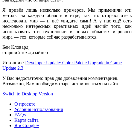
Я привёл лишь несколько примеров.
Мы применили
эти
методы
на каждую
область
в игре,
так что отправляйтесь
исследовать
мир —
и всё
увидите сами!
А у нас
ещё есть
несколько интересных креативных идей насчёт того, как
использовать эти технологии
в новых
областях игрового
мира —
тех, которые сейчас разрабатываются.
Бен Кловард,
старший тех.дизайнер
Источник:
Developer Update: Color Palette Upgrade in Game
Update 2.3
У Вас недостаточно прав для добавления комментариев.
Возможно, Вам необходимо зарегистрироваться на сайте.
Switch to Desktop Version
О проекте
Условия использования
FAQs
Карта сайта
Я в Google+