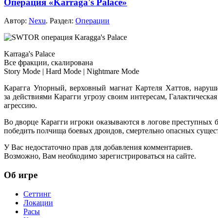
Операция «Karraga's Palace»
Автор:
Nexu
. Раздел:
Операции
Karraga's Palace
Все фракции, скалирована
Story Mode | Hard Mode |
Nightmare Mode
Карагга Упорный, верховный магнат Картеля Хаттов, наруши
за действиями
Карагги угрозу своим интересам, Галактическа
агрессию.
Во дворце Карагги игроки оказываются
в логове
преступных б
победить полчища боевых дроидов, смертельно опасных суще
У Вас недостаточно прав для добавления комментариев.
Возможно, Вам необходимо зарегистрироваться на сайте.
Об игре
Сеттинг
Локации
Расы