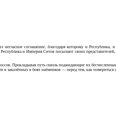
л негласное соглашение, благодаря которому
и Республика,
и
я Республика
и Империя
Ситов посылают своих представителей,
оссов. Прокладывая путь сквозь поджидающие
их бесчисленны
ств
и закалённых
в боях
наёмников —
перед тем, как помериться