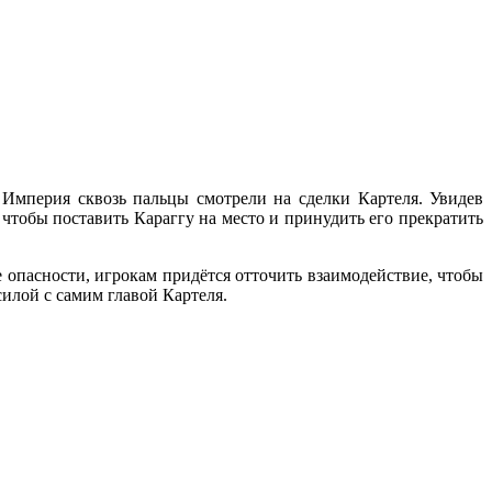
 Империя
сквозь пальцы смотрели
на сделки
Картеля. Увидев
 чтобы поставить Караггу
на место
и принудить
его прекратить
е
опасности, игрокам придётся отточить взаимодействие, чтобы
 силой
с самим
главой Картеля.