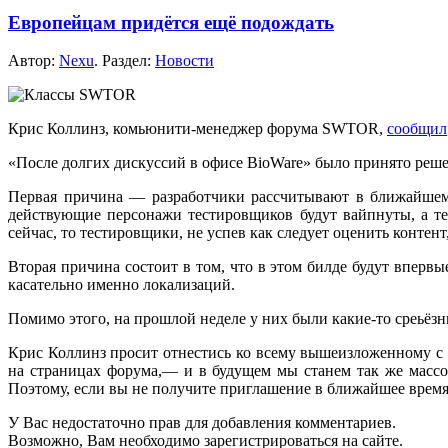
Европейцам придётся ещё подождать
Автор:
Nexu
. Раздел:
Новости
Крис Коллинз, комьюнити-менеджер форума SWTOR,
сообщил
«После долгих дискуссий
в офисе
BioWare» было принято реше
Первая
причина —
разработчики рассчитывают
в ближайше
действующие персонажи тестировщиков будут вайпнуты,
а т
сейчас, то тестировщики,
не успев
как следует оценить контент
Вторая причина состоит
в том,
что
в этом
билде будут впервы
касательно именно локализаций.
Помимо этого,
на прошлой
неделе
у них
были
какие-то
среьёз
Крис Коллинз просит отнестись
ко всему
вышеизложенному
с
на страницах
форума,—
и
в будущем
мы станем
так же
массо
Поэтому, если вы
не получите
приглашение
в ближайшее
врем
У Вас недостаточно прав для добавления комментариев.
Возможно, Вам необходимо зарегистрироваться на сайте.