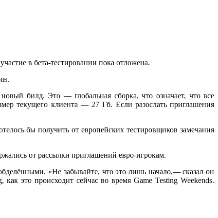
 участие
в бета-тестировании
пока отложена.
ин.
ь новый билд.
Это —
глобальная сборка, что означает, что все
азмер текущего
клиента —
27 Гб.
Если разослать
приглашения
отелось бы
получить
от европейских
тестировщиков замечания
ержались
от рассылки
приглашений
евро-игрокам.
бделёнными. «Не забывайте, что это лишь
начало,—
сказал он
, как это происходит сейчас
во время
Game Testing Weekends.