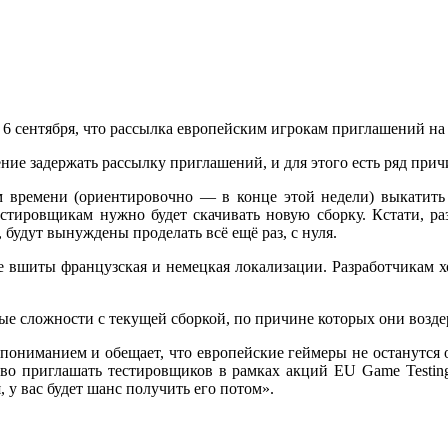
6 сентября,
что рассылка европейским игрокам приглашений
на
ние задержать рассылку приглашений,
и для
этого есть ряд прич
м
времени
(ориентировочно —
в конце
этой недели) выкатит
естировщикам
нужно будет скачивать новую сборку. Кстати, р
, будут вынуждены проделать всё ещё раз,
с нуля.
е вшиты французская
и немецкая
локализации. Разработчикам
х
ные сложности
с текущей
сборкой, по причине которых они возд
 пониманием
и обещает,
что европейские геймеры
не останутся
о
во приглашать тестировщиков
в рамках
акций EU Game Testing
я,
у вас
будет шанс получить его потом».