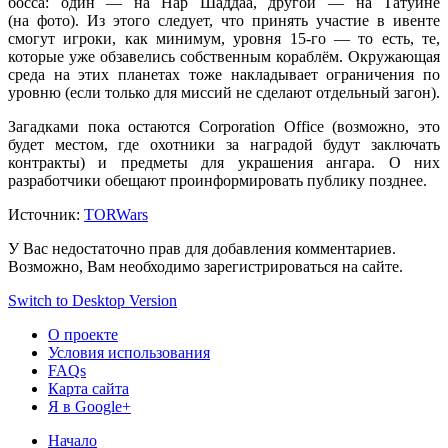
босса:
один —
на Нар
Шаддаа,
другой —
на Татуине
(на фото).
Из этого
следует, что принять участие
в ивенте
смогут игроки, как минимум, уровня
15-го —
то есть, те,
которые уже обзавелись собственным кораблём. Окружающая
среда
на этих
планетах тоже накладывает ограничения по
уровню (если только для миссий
не сделают
отдельный загон).
Загадками пока остаются Corporation Office (возможно, это
будет местом, где охотники
за наградой
будут заключать
контракты)
и предметы
для украшения ангара.
О них
разработчики обещают проинформировать публику позднее.
Источник:
TORWars
У Вас недостаточно прав для добавления комментариев.
Возможно, Вам необходимо зарегистрироваться на сайте.
Switch to Desktop Version
О проекте
Условия использования
FAQs
Карта сайта
Я в Google+
Начало