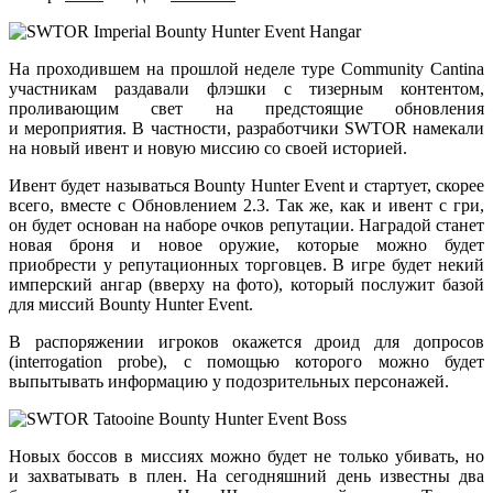
На проходившем
на прошлой
неделе туре Community Cantina
участникам раздавали флэшки
с тизерным
контентом,
проливающим свет
на предстоящие
обновления
и мероприятия.
В частности,
разработчики SWTOR намекали
на новый
ивент
и новую
миссию
со своей
историей.
Ивент будет называться Bounty Hunter Event
и стартует,
скорее
всего, вместе
с Обновлением
2.3.
Так же,
как
и ивент
с гри,
он будет
основан
на наборе
очков репутации. Наградой станет
новая броня
и новое
оружие, которые можно будет
приобрести
у репутационных
торговцев.
В игре
будет некий
имперский ангар (вверху
на фото),
который послужит базой
для миссий Bounty
Hunter Event.
В распоряжении игроков окажется дроид для допросов
(interrogation probe),
с помощью
которого можно будет
выпытывать информацию
у подозрительных
персонажей.
Новых боссов
в миссиях
можно будет
не только
убивать, но
и захватывать
в плен.
На сегодняшний
день известны два