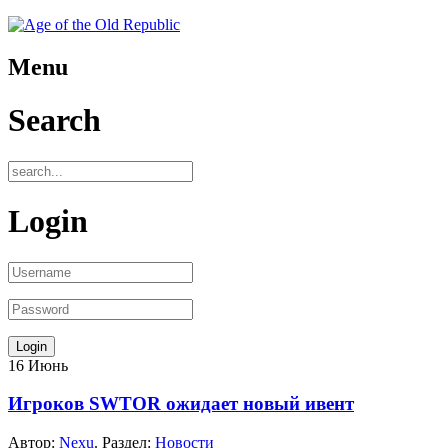
Menu
Search
Login
16
Июнь
Игроков SWTOR ожидает новый ивент
Автор:
Nexu
. Раздел:
Новости