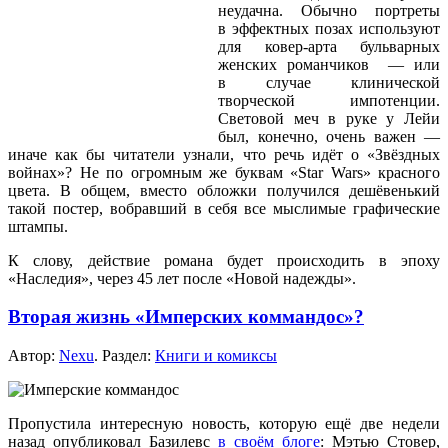
неудачна. Обычно портреты
в эффектных
позах используют
для
ковер-арта
бульварных
женских
романчиков —
или
в случае
клинической
творческой импотенции.
Световой меч
в руке
у Лейи
был, конечно, очень
важен —
иначе
как бы
читатели узнали, что речь идёт о «Звёздных
войнах»?
Не по
огромным же
буквам «Star Wars» красного
цвета.
В общем,
вместо обложки получился дешёвенький
такой постер, вобравший
в себя
все мыслимые графические
штампы.
К слову, действие романа будет происходить
в эпоху
«Наследия», через
45 лет
после «Новой надежды».
Вторая жизнь «Имперских коммандос»?
Автор:
Nexu
. Раздел:
Книги и комиксы
Пропустила интересную новость, которую ещё две недели
назад опубликовал Базилевс
в своём
блоге
: Мэтью Стовер,