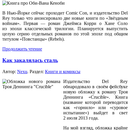
В
Нью-Йорке
сейчас проходит Comic Con,
и издательство
Del
Rey только что анонсировало две новые книги по «Звёздным
войнам».
Первая —
роман Джеймса Корри
о Хане
Соло
из эпохи
классической трилогии. Планируется выпустить
целую серию отдельных романов по этой эпохе под общим
титулом «Повстанцы» (Rebels).
Продолжить чтение
Как закалялась сталь
Автор:
Nexu
. Раздел:
Книги и комиксы
Издательство Del Rey
обнародовало
в своём
фейсбуке
новую обложку
к роману
Троя
Деннинга «Crucible». Книга
(название которой переводится
как «горнило» или «суровое
испытание») выйдет
в свет
2 июля
2013 года.
На мой взгляд, обложка крайне