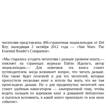
читателям представлена 496-страничная энциклопедия
от Del
Rey, выходящая
2 октября
2012 года —
«Star Wars: The
Essential Reader's Companion».
«Мы старались угодить читателям
с разным
уровнем
опыта,—
поясняет
на страницах
журнала Пабло Идальго, автор
энциклопедии.—
Для новичков эта книга станет
путеводителем, когда возникнет вопрос, что читать дальше.
Она также
будет полезной
и для
тех читателей, которые
пропустили несколько книг
и хотели бы
знать,
что же
там
происходило дальше.
Ну а для
продвинутых читателей она
станет удобным
навигатором —
альтернативой тому, чтобы
водить пальцем по корешкам книг
в домашней
библиотеке
и пытаться
вспомнить,
в какой
книге
произошло то
или иное
событие».