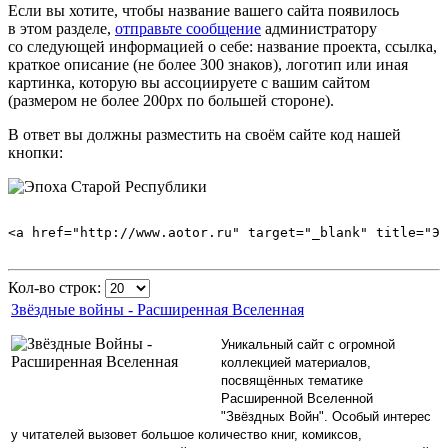
Если
вы хотите,
чтобы название вашего сайта появилось
в этом
разделе,
отправьте сообщение
администратору
со следующей
информацией
о себе:
название проекта, ссылка,
краткое описание
(не более
300 знаков),
логотип или иная
картинка, которую
вы ассоциируете
с вашим
сайтом
(размером
не более
200px по большей стороне).
В ответ
вы должны
разместить
на своём
сайте код нашей
кнопки:
<a href="http://www.aotor.ru" target="_blank" title="Э
Кол-во строк:
Звёздные войны - Расширенная Вселенная
Уникальный сайт с огромной
коллекцией материалов,
посвящённых тематике
Расширенной Вселенной
"Звёздных Войн". Особый интерес
у читателей вызовет большое количество книг, комиксов,