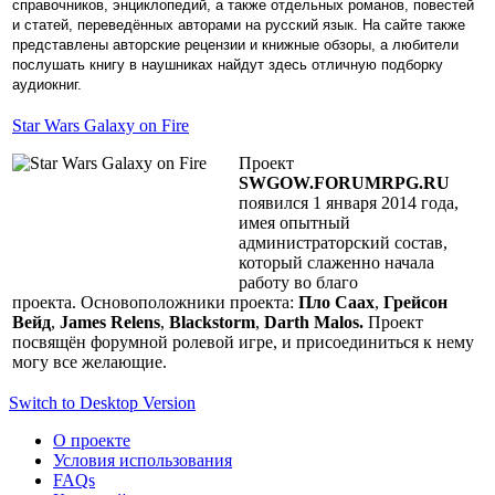
справочников, энциклопедий, а также отдельных романов, повестей
и статей, переведённых авторами на русский язык. На сайте также
представлены авторские рецензии и книжные обзоры, а любители
послушать книгу в наушниках найдут здесь отличную подборку
аудиокниг.
Star Wars Galaxy on Fire
Проект
SWGOW.FORUMRPG.RU
появился 1 января 2014 года,
имея опытный
администраторский состав,
который слаженно начала
работу во благо
проекта. Основоположники проекта:
Пло Саах
,
Грейсон
Вейд
,
James Relens
,
Blackstorm
,
Darth Malos.
Проект
посвящён форумной ролевой игре, и присоединиться к нему
могу все желающие.
Switch to Desktop Version
О проекте
Условия использования
FAQs